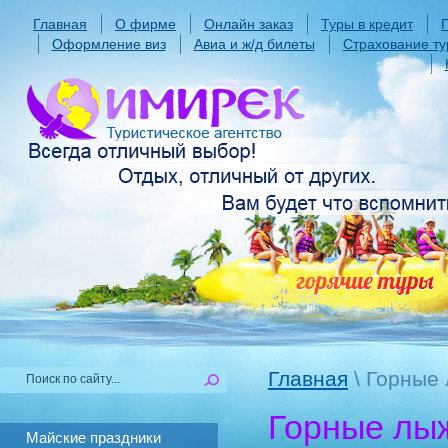
Главная
О фирме
Онлайн заказ
Туры в кредит
Оформление виз
Авиа и ж/д билеты
Страхование ту
Главная
\ Горные
Горные лы
Майские праздники