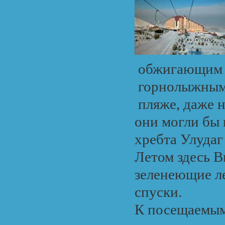
обжигающим л
горнолыжными
пляже, даже н
они могли бы 
хребта Улудаг
Летом здесь В
зеленеющие л
спуски.
К посещаемым