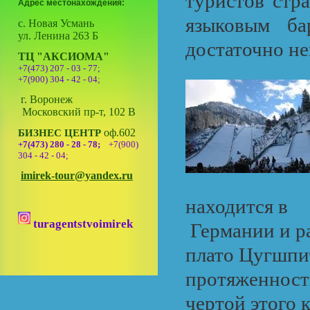
туристов стр
Адрес местонахождения:
языковым ба
с. Новая Усмань
ул. Ленина 263 Б
достаточно не
ТЦ "АКСИОМА"
+7(473) 207 - 03 - 77;
+7(900) 304 - 42 - 04;
г. Воронеж
Московский пр-т, 102 В
оф.602
БИЗНЕС ЦЕНТР
+7(473) 280 - 28 - 78;
+7(900)
304 - 42 - 04;
imirek-tour@yandex.ru
находится в
turagentstvoimirek
Германии и ра
плато Цугшпи
протяженност
чертой этого 