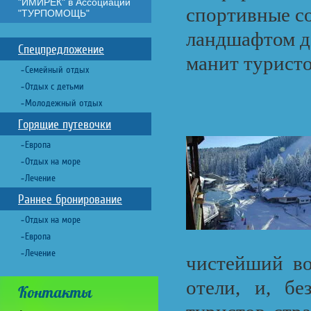
"ИМИРЕК" в Ассоциации
спортивные с
"ТУРПОМОЩЬ"
ландшафтом до
Спецпредложение
манит туристо
Семейный отдых
Отдых с детьми
Молодежный отдых
Горящие путевочки
Европа
Отдых на море
Лечение
Раннее бронирование
Отдых на море
Европа
Лечение
чистейший во
отели, и, бе
Контакты