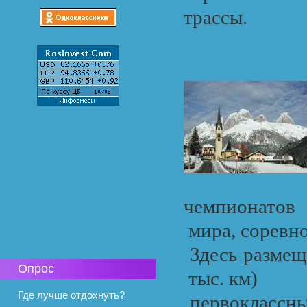
трассы.
чемпионатов
мира, соревно
Здесь размеще
Опрос
тыс. км)
Где лучше отдохнуть?
первоклассны