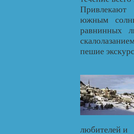
Привлекают
южным солнц
равнинных л
скалолазание
пешие экскурс
любителей и