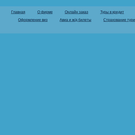
Главная
О фирме
Онлайн заказ
Туры в кредит
Оформление виз
Авиа и ж/д билеты
Страхование тури