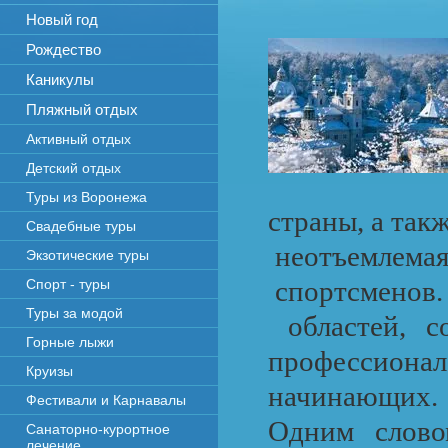
Новый год
Рождество
Каникулы
Пляжный отдых
Активный отдых
Детский отдых
Туры из Воронежа
страны, а так
Свадебные туры
неотъемлемая
Экзотические туры
спортсменов. 
Спорт - туры
Туры за модой
областей, 
Горные лыжи
профессио
Круизы
начинающих.
Фестивали и Карнавалы
Одним слово
Санаторно-курортное
лечение