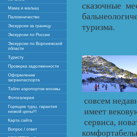
сказочные ме
Мама и малыш
бальнеологи
Паломничество
туризма.
Экскурсии за границу
Экскурсии по России
Экскурсии по Воронежской
области
Туристу
Проверка задолженности
Оформление
загранпаспорта
Табло аэропортов москвы
Фотогалерея
совсем недавн
Горящие туры, гарантия
имеет векову
низкой цены!!!
сервиса, нова
Карта сайта
Вопрос / ответ
комфортабельн