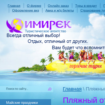
Главная
О фирме
Онлайн заказ
Туры в кредит
Оформление виз
Авиа и ж/д билеты
Страхование ту
Главная
\ Пляжны
Пляжный о
Майские праздники