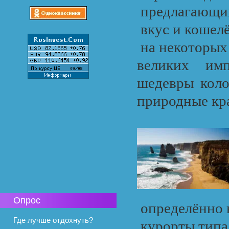
предлагающих
вкус и кошелё
на некоторых
великих имп
шедевры коло
природные кр
Опрос
определённо 
Где лучше отдохнуть?
курорты типа