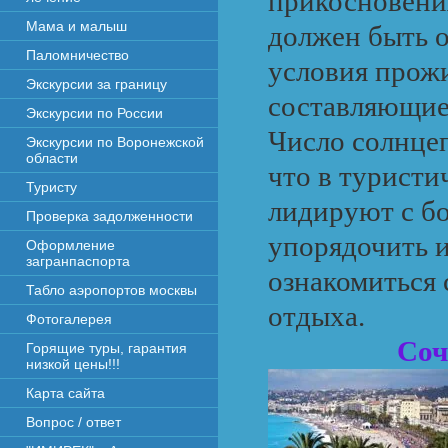
прикосновени
Мама и малыш
должен быть о
Паломничество
условия прожи
Экскурсии за границу
составляющие 
Экскурсии по России
Число солнцеп
Экскурсии по Воронежской
области
что в туристи
Туристу
лидируют с б
Проверка задолженности
упорядочить 
Оформление
загранпаспорта
ознакомиться
Табло аэропортов москвы
отдыха.
Фотогалерея
Соч
Горящие туры, гарантия
низкой цены!!!
Карта сайта
Вопрос / ответ