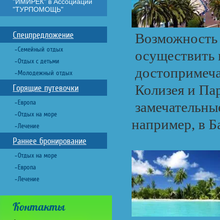
"ИМИРЕК" в Ассоциации
"ТУРПОМОЩЬ"
Спецпредложение
Возможность 
Семейный отдых
осуществить 
Отдых с детьми
достопримеча
Молодежный отдых
Колизея и Па
Горящие путевочки
Европа
замечательные
Отдых на море
например, в Б
Лечение
Раннее бронирование
Отдых на море
Европа
Лечение
Контакты