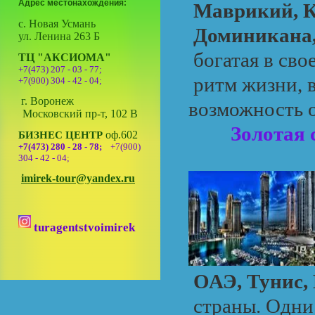
Адрес местонахождения:
Маврикий, К
с. Новая Усмань
Доминикана
ул. Ленина 263 Б
богатая в сво
ТЦ "АКСИОМА"
+7(473) 207 - 03 - 77;
ритм жизни, в
+7(900) 304 - 42 - 04;
г. Воронеж
возможность о
Московский пр-т, 102 В
Золотая 
оф.602
БИЗНЕС ЦЕНТР
+7(473) 280 - 28 - 78;
+7(900)
304 - 42 - 04;
imirek-tour@yandex.ru
turagentstvoimirek
ОАЭ, Тунис,
страны. Одни