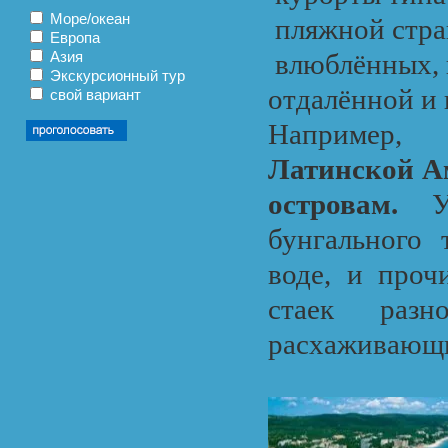
Море/океан
пляжной стран
Европа
Азия
влюблённых, п
Экскурсионный тур
отдалённой и 
свой вариант
Например
Латинской А
островам
.
Уп
бунгального 
воде, и проч
стаек разн
расхаживающи