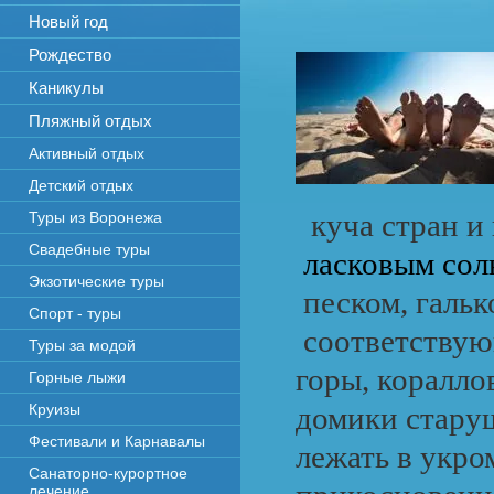
Новый год
Рождество
Каникулы
Пляжный отдых
Активный отдых
Детский отдых
куча стран и
Туры из Воронежа
Свадебные туры
ласковым сол
Экзотические туры
песком, галь
Спорт - туры
соответствую
Туры за модой
горы, коралло
Горные лыжи
Круизы
домики стару
Фестивали и Карнавалы
лежать в укро
Санаторно-курортное
лечение